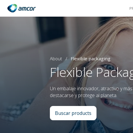
P
Skip
to
main
content
About
/
Flexible packaging
Flexible Packa
Un embalaje innovador, atractivo y más
destacarse y protege al planeta.
Buscar products
: Flexible Packaging