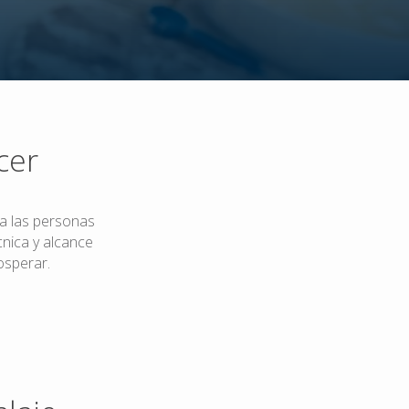
cer
a las personas
cnica y alcance
osperar.