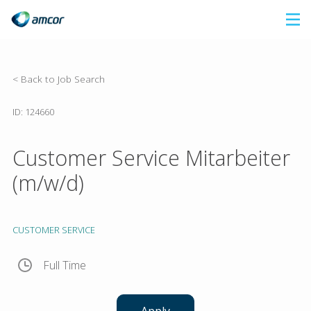
Skip
to
main
content
< Back to Job Search
ID: 124660
Customer Service Mitarbeiter
(m/w/d)
CUSTOMER SERVICE
Full Time